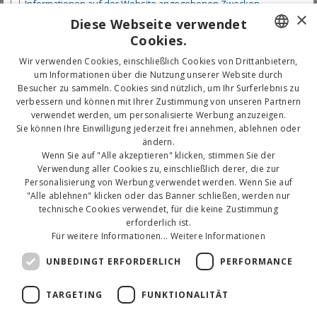
Informationen auf der Website angegebenen Zwecken
bereitgestellt
Privacy Policy
.
×
Diese Webseite verwendet
Cookies.
Wir verwenden Cookies, einschließlich Cookies von Drittanbietern,
ITALIAN
um Informationen über die Nutzung unserer Website durch
Besucher zu sammeln. Cookies sind nützlich, um Ihr Surferlebnis zu
ENGLISH
verbessern und können mit Ihrer Zustimmung von unseren Partnern
verwendet werden, um personalisierte Werbung anzuzeigen.
GERMAN
Sie können Ihre Einwilligung jederzeit frei annehmen, ablehnen oder
ändern.
Wenn Sie auf "Alle akzeptieren" klicken, stimmen Sie der
Verwendung aller Cookies zu, einschließlich derer, die zur
Personalisierung von Werbung verwendet werden. Wenn Sie auf
"Alle ablehnen" klicken oder das Banner schließen, werden nur
technische Cookies verwendet, für die keine Zustimmung
erforderlich ist.
Für weitere Informationen...
Weitere Informationen
UNBEDINGT ERFORDERLICH
PERFORMANCE
TARGETING
FUNKTIONALITÄT
Copyright 2020 - Tutti i diritti riservati. P.IVA 00289650400 - CIR 099005-AL-