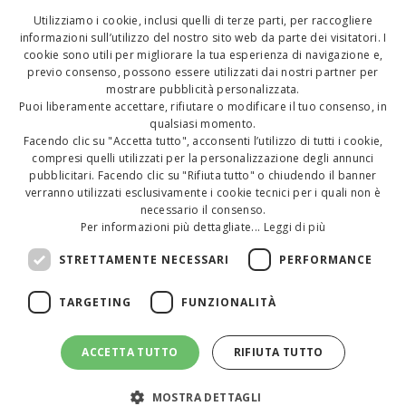
Utilizziamo i cookie, inclusi quelli di terze parti, per raccogliere
ITALIAN
informazioni sull’utilizzo del nostro sito web da parte dei visitatori. I
cookie sono utili per migliorare la tua esperienza di navigazione e,
ENGLISH
previo consenso, possono essere utilizzati dai nostri partner per
mostrare pubblicità personalizzata.
GERMAN
Puoi liberamente accettare, rifiutare o modificare il tuo consenso, in
qualsiasi momento.
Facendo clic su "Accetta tutto", acconsenti l’utilizzo di tutti i cookie,
compresi quelli utilizzati per la personalizzazione degli annunci
pubblicitari. Facendo clic su "Rifiuta tutto" o chiudendo il banner
verranno utilizzati esclusivamente i cookie tecnici per i quali non è
necessario il consenso.
Per informazioni più dettagliate...
Leggi di più
STRETTAMENTE NECESSARI
PERFORMANCE
TARGETING
FUNZIONALITÀ
Copyright 2020 - Tutti i diritti riservati. P.IVA 00289650400 - CIR 099005-AL-
00107 - CIN IT099005A1YIRKAZ4I
ACCETTA TUTTO
RIFIUTA TUTTO
Via D'Annunzio 30 - 47843 Misano Adriatico (RN)
Tel.
+39 0541 615213
- E-mail:
info@hotelnorma.com
Sito web
buonsito.it
MOSTRA DETTAGLI